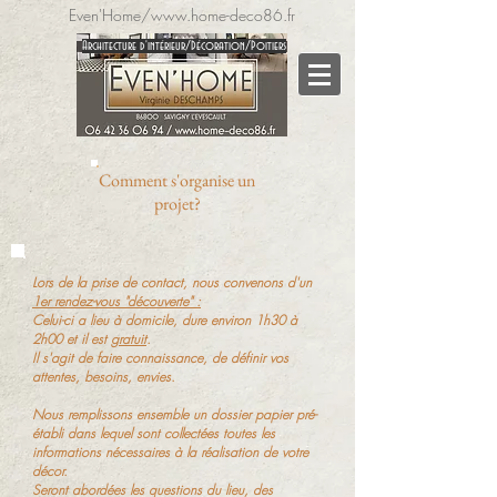
Even'Home/
www.home-deco86.fr
A
rchitecture
d'intérieur/Décoration/Poi
tiers
Comment s'organise un
projet?
Lors de la prise de contact, nous convenons d'un
1er rendez-vous "découverte"
:
Celui-ci a lieu à domicile, dure environ 1h30 à
2h00 et il est
gratuit
.
Il s'agit de faire connaissance, de définir vos
attentes, besoins, envies.
Nous remplissons ensemble un dossier papier pré-
établi dans lequel sont collectées toutes les
informations nécessaires à la réalisation de votre
décor.
Seront abordées les questions du lieu, des