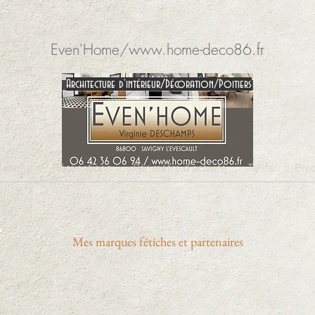
Even'Home/
www.home-deco86.fr
A
rchitecture
d'intérieur/Décoration/Poi
tiers
tations
Réalisations
Périmètre d'activité
Tarifs
Pro
Mes marques fétiches et partenaires